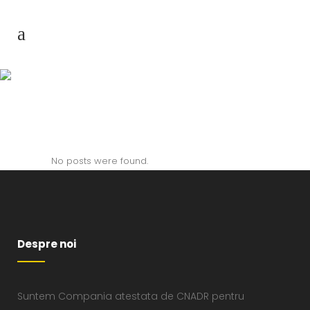
Archive
No posts were found.
Despre noi
Suntem Compania atestata de CNADR pentru