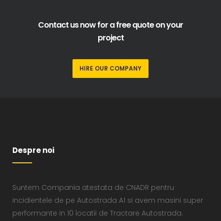
Contact us now for a free quote on your
project
HIRE OUR COMPANY
Despre noi
Suntem Compania atestata de CNADR pentru
incidientele de pe Autostrada A1 si avem masini super
performante in 10 locatii de Tractare Autostrada.